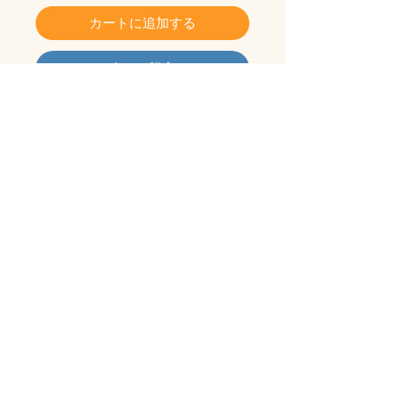
カートに追加する
今すぐ購入
21-6,Sanxie Rd.,Puli Township,Nantou 545,Taiwan
© 2025 by Yi-Ying Orchids .マーティン。