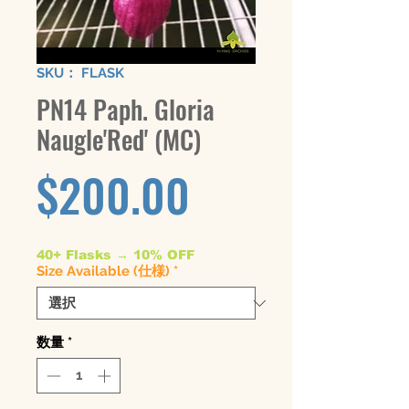
SKU： FLASK
PN14 Paph. Gloria
Naugle'Red' (MC)
価
$200.00
格
40+ Flasks → 10% OFF
Size Available (仕様)
*
数量
*